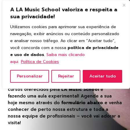
A LA Music School valoriza e respeita a
sua privacidade!
Utilizamos cookies para aprimorar sua experiência de
navegação, exibir anúncios ou conteúdo personalizado
e analisar nosso tráfego. Ao clicar em “Aceitar tudo”,
você concorda com a nossa
política de privacidade
Solicite uma
aula
e uso de dados
.
Saiba mais clicando
aqui.
Política de Cookies
experimental
gratuita.
Personalizar
Rejeitar
Aceitar tudo
A melhor forma de você atestar a excelência dos
cursos oferecidos pela
LA Music School
é
fazendo uma aula experimental! Agende a sua
hoje mesmo através do
formulário abaixo
e venha
conhecer de perto nossa estrutura e toda a
nossa equipe de profissionais – você vai adorar a
visita!